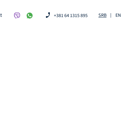
t
SRB
EN
+381 64 1315 895