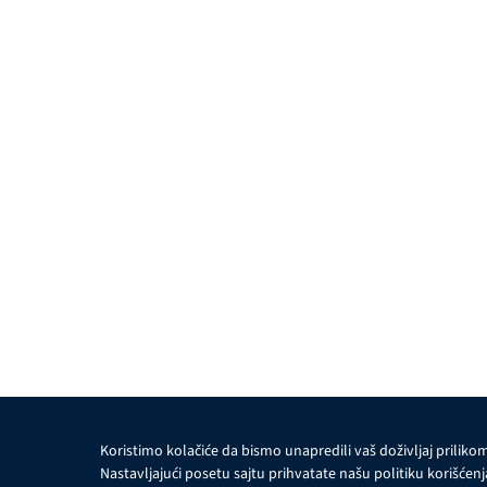
Koristimo kolačiće da bismo unapredili vaš doživljaj prilik
Nastavljajući posetu sajtu prihvatate našu politiku korišćenj