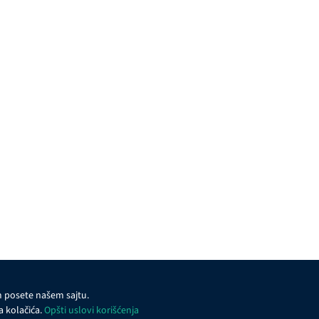
om posete našem sajtu.
a kolačića.
Opšti uslovi korišćenja